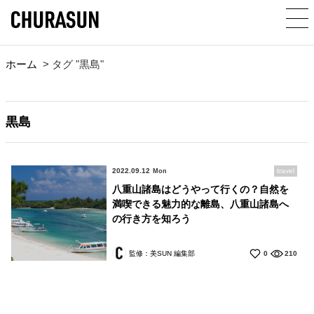
ホーム
>
タグ "黒島"
黒島
2022.09.12
travel
Mon
八重山諸島はどうやって行くの？自然を
満喫できる魅力的な離島、八重山諸島へ
の行き方を知ろう
監修：美SUN 編集部
0
210