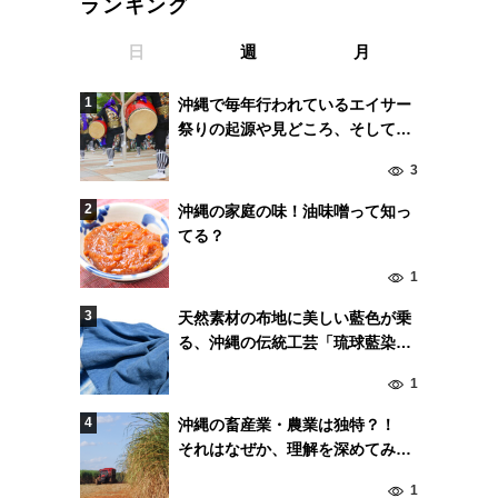
ランキング
日
週
月
沖縄で毎年行われているエイサー
祭りの起源や見どころ、そして開
催時期とは
3
沖縄の家庭の味！油味噌って知っ
てる？
1
天然素材の布地に美しい藍色が乗
る、沖縄の伝統工芸「琉球藍染
め」とは!?
1
沖縄の畜産業・農業は独特？！
それはなぜか、理解を深めてみよ
う！
1