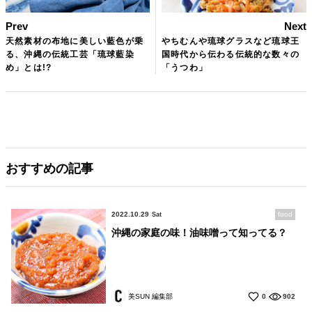
Prev
Next
天然素材の布地に美しい藍色が乗
やちむんや琉球グラスなど琉球王
る、沖縄の伝統工芸「琉球藍染
国時代から伝わる伝統的な数々の
め」とは!?
「うつわ」
おすすめの記事
2022.10.29
food
Sat
沖縄の家庭の味！油味噌って知ってる？
美SUN 編集部
0
902