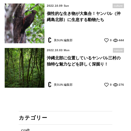
2022.10.09
culture
Sun
個性的な生き物が大集合！ヤンバル（沖
縄島北部）に生息する動物たち
美SUN 編集部
0
444
2022.10.03
nature
Mon
沖縄北部に位置しているヤンバル三村の
独特な魅力などを詳しく深掘り！
美SUN 編集部
0
276
カテゴリー
craft