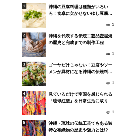
沖縄の豆腐料理は種類がいろい
ろ！食卓に欠かせないゆし豆腐と
島豆腐の違いとは？
1
沖縄を代表する伝統工芸品壺屋焼
の歴史と完成までの制作工程
1
ゴーヤだけじゃない！豆腐やソー
メンが具材になる沖縄の伝統料理
「チャンプルー」！
1
見ているだけで南国を感じられる
「琉球紅型」を日常生活に取り入
れよう
1
沖縄・琉球の伝統工芸でもある独
特な布織物の歴史や魅力とは!?