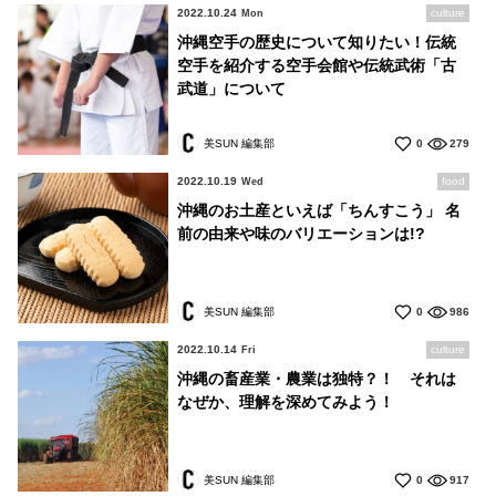
2022.10.24
culture
Mon
沖縄空手の歴史について知りたい！伝統
空手を紹介する空手会館や伝統武術「古
武道」について
美SUN 編集部
0
279
2022.10.19
food
Wed
沖縄のお土産といえば「ちんすこう」 名
前の由来や味のバリエーションは!?
美SUN 編集部
0
986
2022.10.14
culture
Fri
沖縄の畜産業・農業は独特？！ それは
なぜか、理解を深めてみよう！
美SUN 編集部
0
917