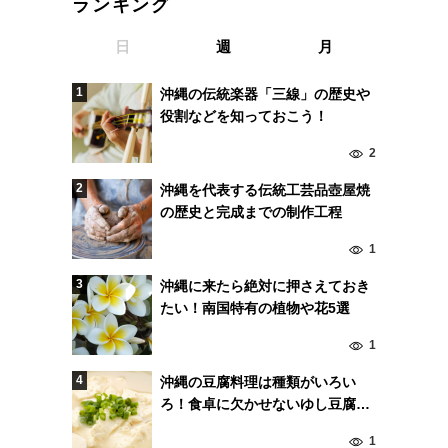
ランキング
日
週
月
沖縄の伝統楽器「三線」の歴史や
役割などを知っておこう！
2
沖縄を代表する伝統工芸品壺屋焼
の歴史と完成までの制作工程
1
沖縄に来たら絶対に押さえておき
たい！南国特有の植物や花5選
1
沖縄の豆腐料理は種類がいろい
ろ！食卓に欠かせないゆし豆腐と
島豆腐の違いとは？
1