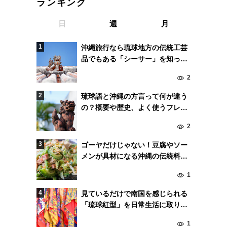
ランキング
日
週
月
沖縄旅行なら琉球地方の伝統工芸
品でもある「シーサー」を知って
おこう！
2
琉球語と沖縄の方言って何が違う
の？概要や歴史、よく使うフレー
ズまとめ
2
ゴーヤだけじゃない！豆腐やソー
メンが具材になる沖縄の伝統料理
「チャンプルー」！
1
見ているだけで南国を感じられる
「琉球紅型」を日常生活に取り入
れよう
1