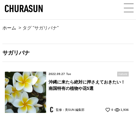
ホーム
>
タグ "サガリバナ"
サガリバナ
2022.09.27
nature
Tue
沖縄に来たら絶対に押さえておきたい！
南国特有の植物や花5選
監修：美SUN 編集部
0
1,936