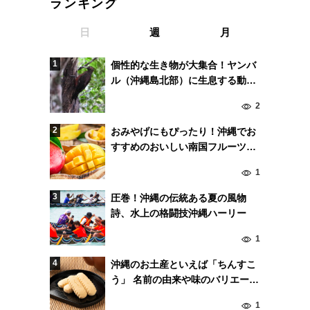
ランキング
日
週
月
個性的な生き物が大集合！ヤンバ
ル（沖縄島北部）に生息する動物
たち
2
おみやげにもぴったり！沖縄でお
すすめのおいしい南国フルーツ7
選
1
圧巻！沖縄の伝統ある夏の風物
詩、水上の格闘技沖縄ハーリー
1
沖縄のお土産といえば「ちんすこ
う」 名前の由来や味のバリエーシ
ョンは!?
1