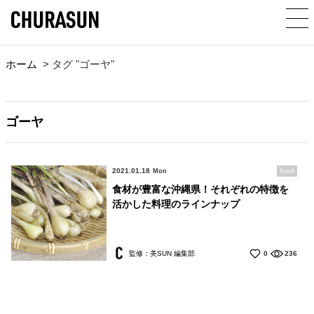
ホーム
>
タグ "ゴーヤ"
ゴーヤ
2021.01.18
food
Mon
食材が豊富な沖縄県！それぞれの特徴を
活かした料理のラインナップ
監修：美SUN 編集部
0
236