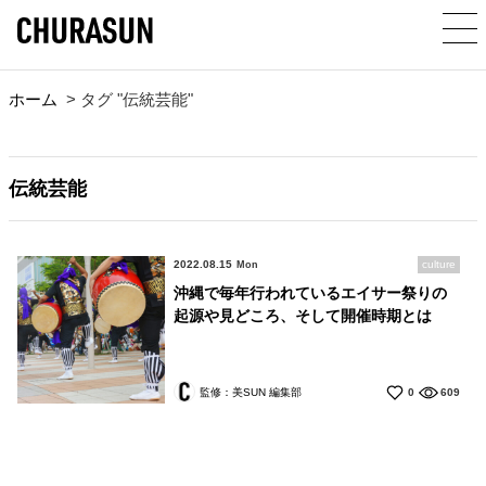
ホーム
>
タグ "伝統芸能"
伝統芸能
2022.08.15
culture
Mon
沖縄で毎年行われているエイサー祭りの
起源や見どころ、そして開催時期とは
監修：美SUN 編集部
0
609