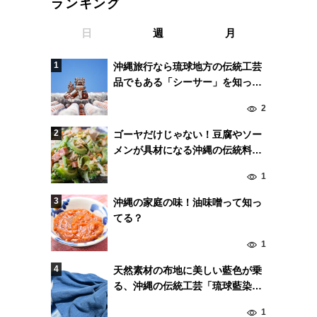
ランキング
日
週
月
沖縄旅行なら琉球地方の伝統工芸
品でもある「シーサー」を知って
おこう！
2
ゴーヤだけじゃない！豆腐やソー
メンが具材になる沖縄の伝統料理
「チャンプルー」！
1
沖縄の家庭の味！油味噌って知っ
てる？
1
天然素材の布地に美しい藍色が乗
る、沖縄の伝統工芸「琉球藍染
め」とは!?
1