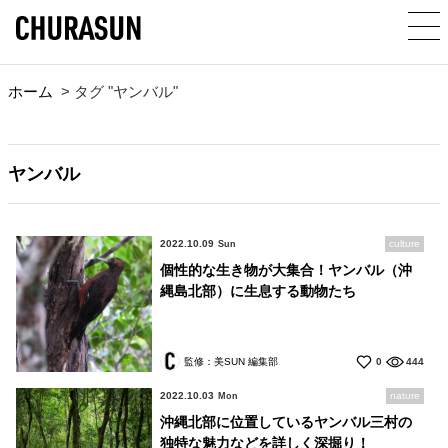
ホーム
>
タグ "ヤンバル"
ヤンバル
2022.10.09
culture
Sun
個性的な生き物が大集合！ヤンバル（沖
縄島北部）に生息する動物たち
監修：美SUN 編集部
0
444
2022.10.03
nature
Mon
沖縄北部に位置しているヤンバル三村の
独特な魅力などを詳しく深掘り！